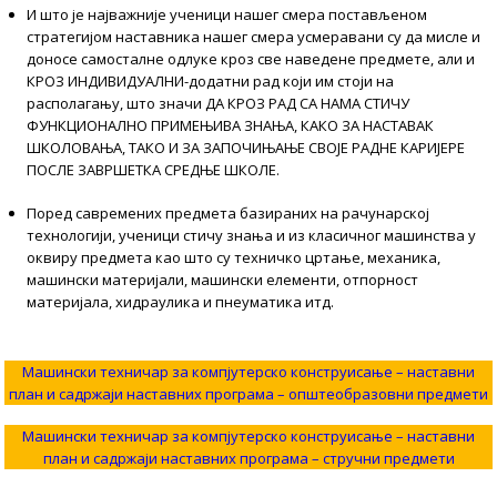
И што је најважније ученици нашег смера постављеном
стратегијом наставника нашег смера усмеравани су да мисле и
доносе самосталне одлуке кроз све наведене предмете, али и
КРОЗ ИНДИВИДУАЛНИ-додатни рад који им стоји на
располагању, што значи ДА КРОЗ РАД СА НАМА СТИЧУ
ФУНКЦИОНАЛНО ПРИМЕЊИВА ЗНАЊА, КАКО ЗА НАСТАВАК
ШКОЛОВАЊА, ТАКО И ЗА ЗАПОЧИЊАЊЕ СВОЈЕ РАДНЕ КАРИЈЕРЕ
ПОСЛЕ ЗАВРШЕТКА СРЕДЊЕ ШКОЛЕ.
Поред савремених предмета базираних на рачунарској
технологији, ученици стичу знања и из класичног машинства у
оквиру предмета као што су техничко цртање, механика,
машински материјали, машински елементи, отпорност
материјала, хидраулика и пнеуматика итд.
Машински техничар за компјутерско конструисање – наставни
план и садржаји наставних програма – општеобразовни предмети
Машински техничар за компјутерско конструисање – наставни
план и садржаји наставних програма – стручни предмети