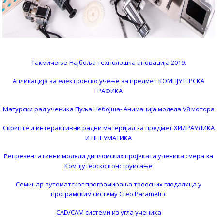
Такмичење-Најбоља технолошка иновација 2019.
Апликација за електронско учење за предмет КОМПЈУТЕРСКА
ГРАФИКА
Матурски рад ученика Пуља Небојша- Анимација модела V8 мотора
Скрипте и интерактивни радни материјал за предмет ХИДРАУЛИКА
И ПНЕУМАТИКА
Репрезентативни модели дипломских пројеката ученика смера за
Компјутерско конструисање
Семинар аутоматског програмирања троосних глодалица у
програмским систему Creo Parametric
CAD/CAM системи из угла ученика