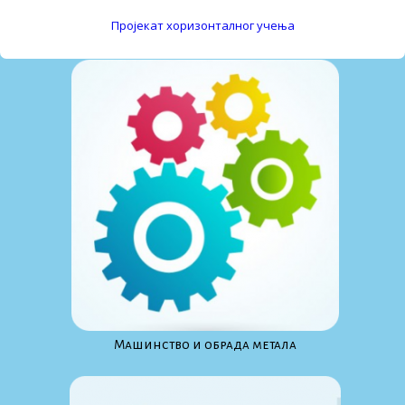
Пројекат хоризонталног учења
Maшинство и обрада метала