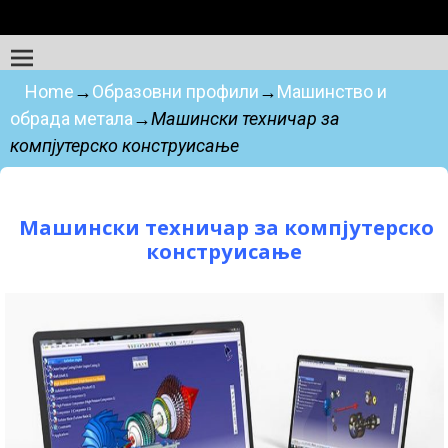
Home
→
Образовни профили
→
Машинство и
обрада метала
→
Машински техничар за
компјутерско конструисање
Машински техничар за компјутерско
конструисање