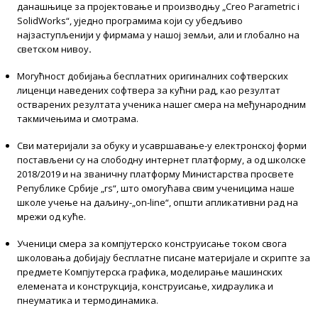
данашњице за пројектовање и производњу „Creo Parametric i
SolidWorks“, уједно програмима који су убедљиво
најзаступљенији у фирмама у нашој земљи, али и глобално на
светском нивоу
.
Могућност добијања бесплатних оригиналних софтверских
лиценци наведених софтвера за кућни рад, као резултат
остварених резултата ученика нашег смера на међународним
такмичењима и смотрама.
Сви материјали за обуку и усавршавање-у електронској форми
постављени су на слободну интернет платформу, а од школске
2018/2019 и на званичну платформу Министарства просвете
Републике Србије „rs“, што омогућава свим ученицима наше
школе учење на даљину-„on-line“, општи апликативни рад на
мрежи од куће.
Ученици смера за компјутерско конструисање током свога
школовања добијају бесплатне писане материјале и скрипте за
предмете Компјутерска графика, моделирање машинских
елемената и конструкција, конструисање, хидраулика и
пнеуматика и термодинамика.