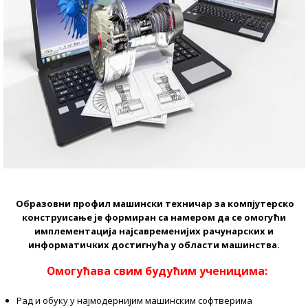
Образовни профил машински техничар за компјутерско
конструисање је формиран са намером да се омогући
имплементација најсавременијих рачунарских и
информатичких достигнућа у области машинства.
Омогућава свим будућим ученицима:
Рад и обуку у најмодернијим машинским софтверима