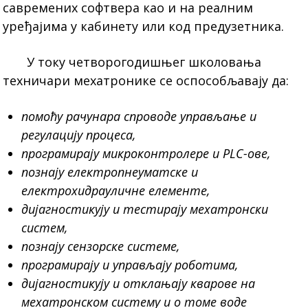
савремених софтвера као и на реалним
уређајима у кабинету или код предузетника.
У току четворогодишњег школовања
техничари мехатронике се оспособљавају да:
помоћу рачунара спроводе управљање и
регулацију процеса,
програмирају микроконтролере и
PLC-
ове,
познају електропнеуматске и
електрохидрауличне елементе,
дијагностикују и тестирају мехатронски
систем,
познају сензорске системе,
програмирају и управљају роботима,
дијагностикују и отклањају кварове на
мехатронском систему и о томе воде