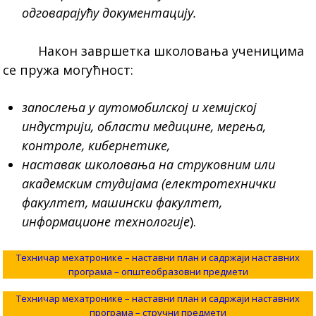
одговарајућу документацију.
Након завршетка школовања ученицима
се пружа могућност:
запослења у аутомобилској и хемијској
индустрији, области медицине, мерења,
контроле, кибернетике,
наставак школовања на струковним или
академским студијама (електротехнички
факултет, машински факултет,
информационе технологије
).
Техничар мехатронике – наставни план и садржаји наставних
програма – општеобразовни предмети
Техничар мехатронике – наставни план и садржаји наставних
програма – стручни предмети