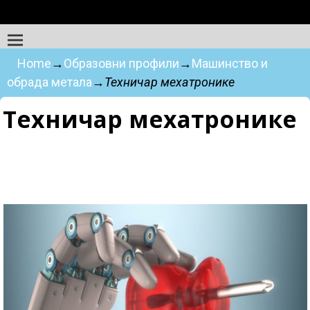
Home
→
Образовни профили
→
Машинство и
обрада метала
→
Техничар мехатронике
Техничар мехатронике