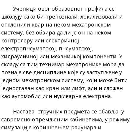
Ученици овог образовног профила се
школују како би препознали, локализовали и
отклонили квар на неком мехатронском
систему, без обзира да ли је он на неком
контролеру или електричној ,
електропнеуматској, пнеуматској,
хидрауличној или механичкој компоненти. У
складу са тим техничар мехатронике мора да
познаје све дисциплине које су заступљене у
једном мехатронском систему, који може бити
једноставан као кран или лифт, али и сложен
као аутомобил или нуклеарна електрана.
Настава стручних предмета се обавља у
савремено опремљеним кабинетима, у режиму
симулације коришћењем рачунара и