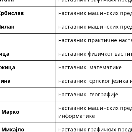
Србислав
наставник машинских пре
Милан
наставник машинских пре
наставник практичне наст
ица
наставник физичког васпи
ожица
наставник математике
мина
наставник српског језика
наставник географије
наставник машинских пре
 Марко
информатике
 Михајло
наставник графичких пред