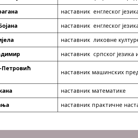
рагана
наставник енглеског језик
Бојана
наставник енглеског језик
ијела
наставник ликовне култур
адимир
наставник српског језика
-Петровић
наставник машинских пре
жана
наставник математике
ања
наставник практичне наст