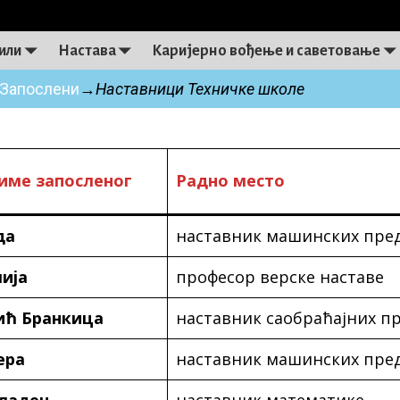
или
Настава
Каријерно вођење и саветовање
Запослени
→
Наставници Техничке школе
име запосленог
Радно место
да
наставник машинских пре
ија
професор верске наставе
ић Бранкица
наставник саобрaћајних п
ера
наставник машинских пре
ладен
наставник математике