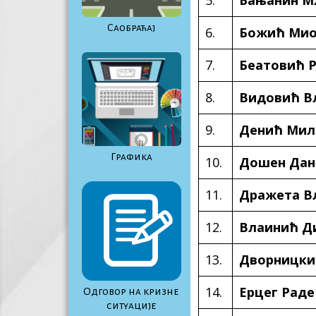
Саобраћај
6.
Божић Мио
7.
Беатовић 
8.
Видовић В
9.
Денић Ми
Графика
10.
Дошен Дан
11.
Дражета В
12.
Влаинић Д
13.
Дворницки
14.
Ерцег Раде
Одговор на кризне
ситуације