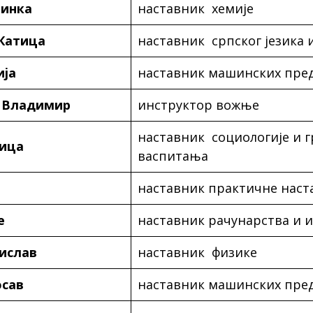
бинка
наставник хемије
Катица
наставник српског језика
ија
наставник машинских пре
 Владимир
инструктор вожње
наставник социологије и г
ица
васпитања
наставник практичне наст
е
наставник рачунарства и 
ислав
наставник физике
осав
наставник машинских пре