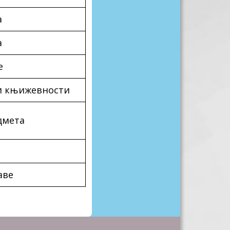
а
а
е
 и књижевности
дмета
аве