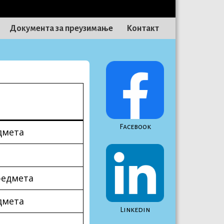
Документа за преузимање
Контакт
Facebook
дмета
редмета
дмета
Linkedin