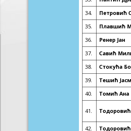
34.
Петровић 
35.
Плавшић 
36.
Ренер Јан
37.
Савић Мил
38.
Стокућа Б
39.
Тешић Јас
40.
Томић Ана
41.
Тодоровић
42.
Тодоровић