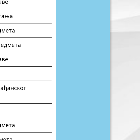
аве
тања
дмета
редмета
аве
рађанског
дмета
мета