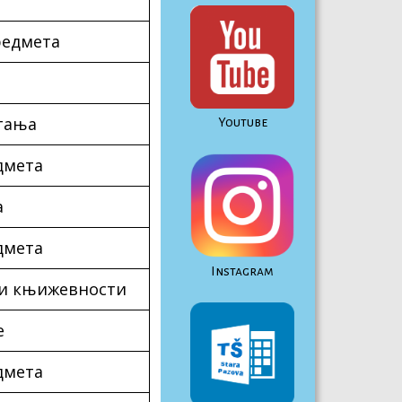
редмета
тања
Youtube
дмета
а
дмета
Instagram
 и књижевности
е
дмета