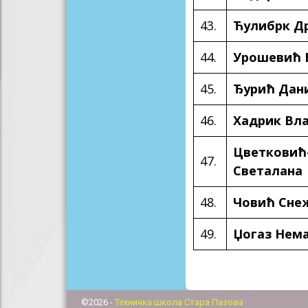
43.
Ћулибрк Д
44.
Урошевић 
45.
Ђурић Дан
46.
Хадрик Вл
Цветковић
47.
Светалана
48.
Човић Сне
49.
Џогаз Нем
©2026 -
Техничка школа Стара Пазова