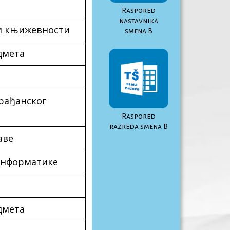
Raspored
nastavnika
 и књижевности
smena B
дмета
рађанског
Raspored
razreda smena B
аве
информатике
дмета