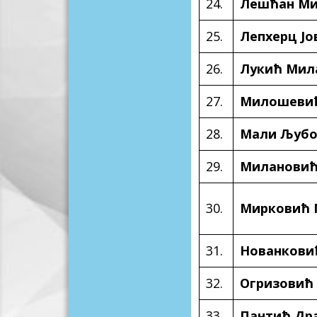
24.
Лешћан М
25.
Лепхерц Јо
26.
Лукић Мил
27.
Милошевић
28.
Мали Љуб
29.
Милановић
30.
Мирковић 
31.
Нованкови
32.
Огризовић
33.
Пантић Др