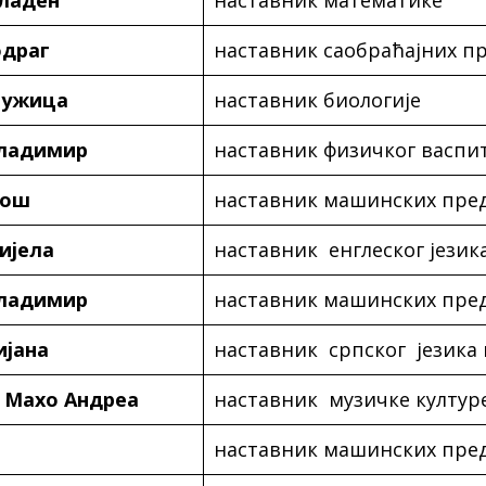
драг
наставник саобраћајних п
Ружица
наставник биологије
ладимир
наставник физичког васпи
лош
наставник машинских пре
ијела
наставник енглеског језик
ладимир
наставник машинских пре
ијана
наставник српског језика
 Махо Андреа
наставник музичке култур
наставник машинских пре