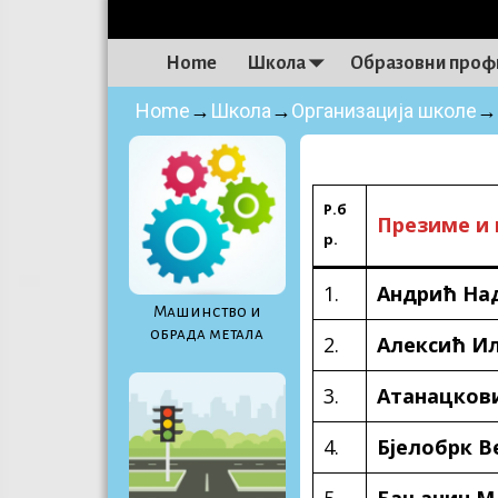
Home
Школа
Образовни проф
Home
→
Школа
→
Организација школе
→
Р.б
Презиме и 
р.
1.
Андрић На
Maшинство и
обрада метала
2.
Алексић Ил
3.
Атанацков
4.
Бјелобрк В
5.
Бањанин М