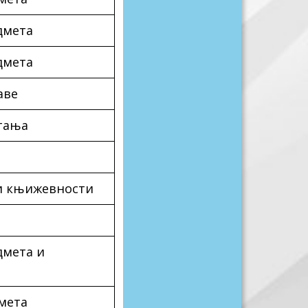
дмета
дмета
аве
тања
 и књижевности
дмета и
мета