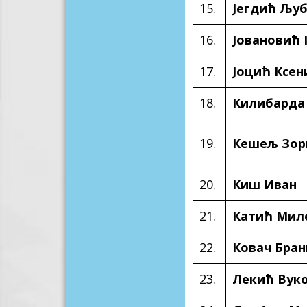
15.
Јегдић Љу
16.
Јовановић 
17.
Јоцић Ксен
18.
Килибарда
19.
Кешељ Зор
20.
Киш Иван
21.
Катић Мил
22.
Ковач Бран
23.
Лекић Вук