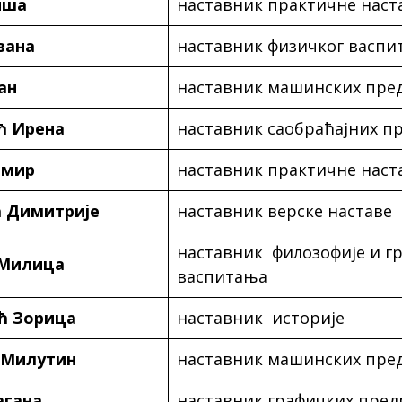
иша
наставник практичне наст
вана
наставник физичког васпи
ан
наставник машинских пре
 Ирена
наставник саобраћајних п
омир
наставник практичне наст
 Димитрије
наставник верске наставе
наставник филозофије и г
Милица
васпитања
ћ Зорица
наставник историје
 Милутин
наставник машинских пре
агана
наставник графичких пред