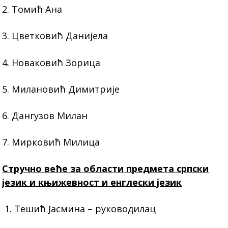
2. Томић Ана
3. Цветковић Данијела
4. Новаковић Зорица
5. Милановић Димитрије
6. Дангузов Милан
7. Мирковић Милица
Стручно веће за области предмета српски
језик и књижевност и енглески језик
1. Тешић Јасмина – руководилац