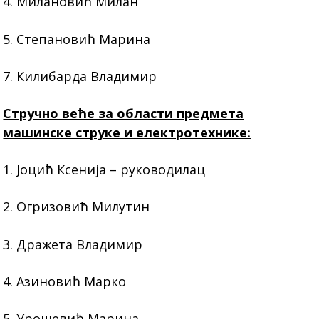
4. Милановић Милан
5. Степановић Марина
7. Килибарда Владимир
Стручно веће за области предмета
машинске струке и електротехнике:
1. Јоцић Ксенија – руководилац
2. Огризовић Милутин
3. Дражета Владимир
4. Азиновић Марко
5. Урошевић Марина