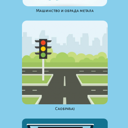
Maшинство и обрада метала
Саобраћај