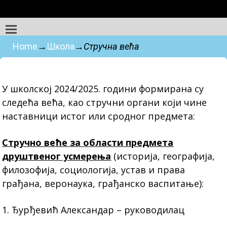
Home
→
Школа
→
Стручна већа
У школској 2024/2025. години формирана су
следећа већа, као стручни органи који чине
наставници истог или сродног предмета:
Стручно веће за области предмета
друштвеног усмерења
(историја, географија,
филозофија, социологија, устав и права
грађана, веронаука, грађанско васпитање):
1. Ђурђевић Александар – руководилац