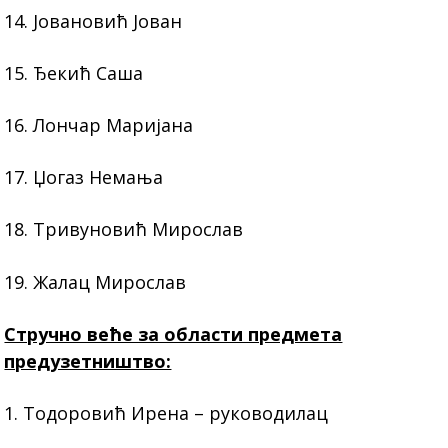
14. Јовановић Јован
15. Ђекић Саша
16. Лончар Маријана
17. Џогаз Немања
18. Тривуновић Мирослав
19. Жалац Мирослав
Стручно веће за области предмета
предузетништво:
1. Тодоровић Ирена – руководилац