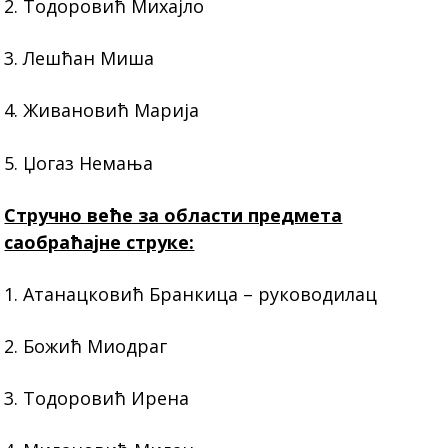
2. Тодоровић Михајло
3. Лешћан Миша
4. Живановић Марија
5. Џогаз Немања
Стручно веће за области предмета
саобраћајне струке:
1. Атанацковић Бранкица – руководилац
2. Божић Миодраг
3. Тодоровић Ирена