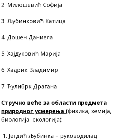
2. Милошевић Софија
3. Љубинковић Катица
4. Дошен Даниела
5. Хајдуковић Марија
6. Хадрик Владимир
7. Ћулибрк Драгана
Стручно веће за области предмета
природног усмерења (
физика, хемија,
биологија, екологија):
1. Јегдић Љубинка – руководилац