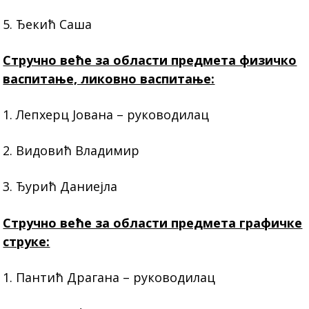
5. Ђекић Саша
Стручно веће за области предмета физичко
васпитање, ликовно васпитање:
1. Лепхерц Јована – руководилац
2. Видовић Владимир
3. Ђурић Даниејла
Стручно веће за области предмета графичке
струке:
1. Пантић Драгана – руководилац