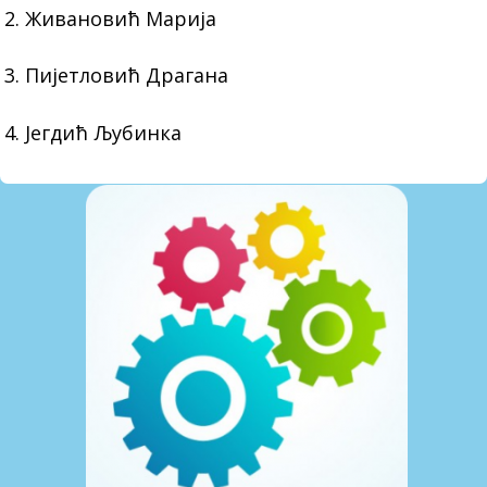
2. Живановић Марија
3. Пијетловић Драгана
4. Јегдић Љубинка