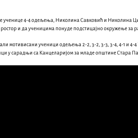
ле ученице 4-4 одељења, Николина Савковић и Николина Ц
простор и да ученицима понуде подстицајно окружење за р
ли мотивисани ученици одељења 2-2, 3-2, 3-3, 3-4, 4-1 и 4-
ци у сарадњи са Канцеларијом за младе општине Стара Па