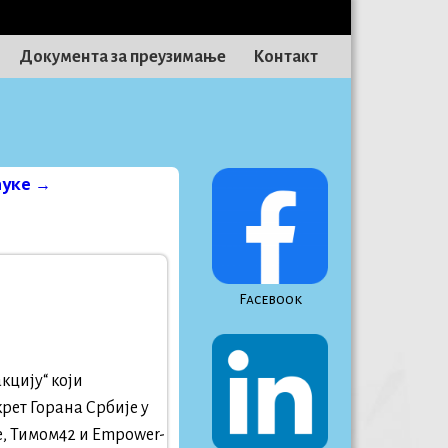
Документа за преузимање
Контакт
ауке
→
Facebook
кцију“ који
рет Горана Србије у
, Тимом42 и Empower-