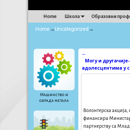
Home
Школа
Образовни проф
Home
→
Uncategorized
→
←
Post navigati
Могу и другачије
адолесцентима у с
Maшинство и
обрада метала
Волонтерска акција, 
финансира Министарс
партнерству са Млад