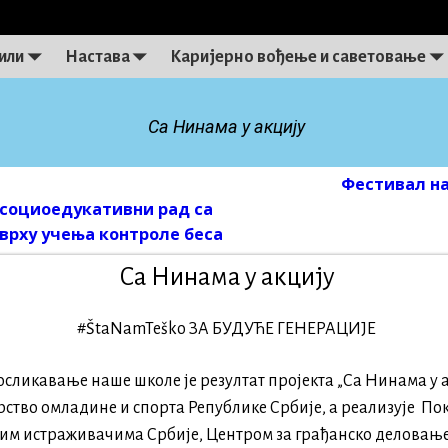
или
Настава
Каријерно вођење и саветовање
Са Нинама у акцију
Фестивал н
on
-социоедукативни рад са
врху учења контроле беса
Са Нинама у акцију
#ŠtaNamTeško ЗА БУДУЋЕ ГЕНЕРАЦИЈЕ
осликавање наше школе је резултат пројекта „Са Нинама у а
тво омладине и спорта Републике Србије, а реализује Пок
им истраживачима Србије, Центром за грађанско деловање