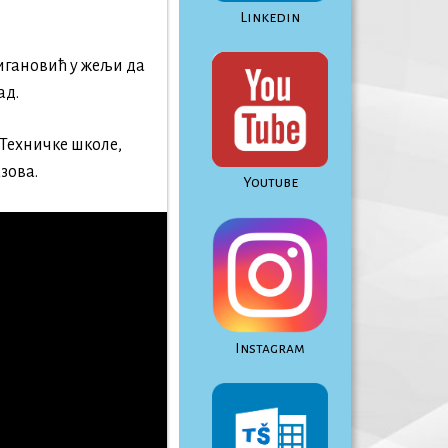
Linkedin
игановић у жељи да
ад.
4 Техничке школе,
зова.
Youtube
Instagram