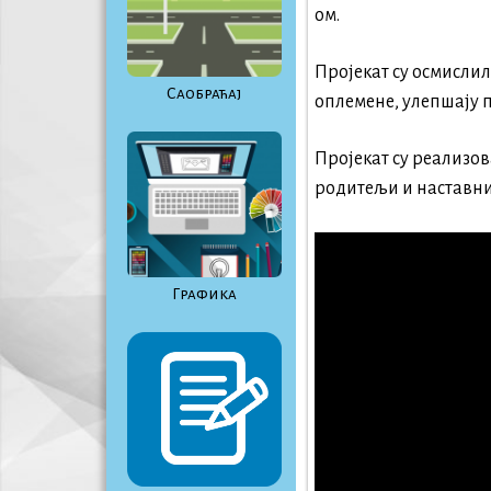
ом.
Пројекат су осмисли
Саобраћај
оплемене, улепшају 
Пројекат су реализова
родитељи и наставни
Графика