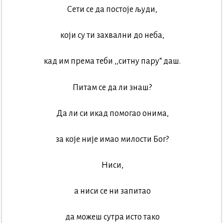
Сети се да постоје људи,
који су ти захвални до неба,
кад им према теби ,,ситну пару“ даш.
Питам се да ли знаш?
Да ли си икад помогао онима,
за које није имао милости Бог?
Ниси,
а ниси се ни запитао
да можеш сутра исто тако