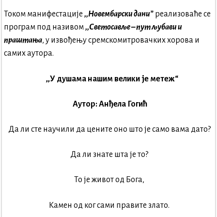
Током манифестације
,,
Новембарски дани”
реализоваће се
програм под називом
,,
Светосавље – пут љубави и
праштања
, у извођењу сремскомитровачких хорова и
самих аутора.
,,У душама нашим велики је метеж“
Аутор: Анђела Гогић
Да ли сте научили да цените оно што је само вама дато?
Да ли знате шта је то?
То је живот од Бога,
Камен од ког сами правите злато.