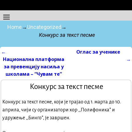
Home
→
Uncategorized
→
Конкурс за текст песме
←
Оглас за ученике
Post navigation
Национална платформа
→
за превенцију насиља у
школама – “Чувам те”
Конкурс за текст песме
Конкурс за текст песме, који је трајао од 1. марта до 10.
априла, чији су организатори хор ,,Полифоника” и
удружење ,,Бинго”, је завршен.