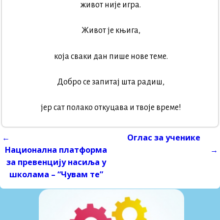
живот није игра.
Живот је књига,
која сваки дан пише нове теме.
Добро се запитај шта радиш,
јер сат полако откуцава и твоје време!
←
Оглас за ученике
Post navigation
Национална платформа
→
за превенцију насиља у
школама – “Чувам те”