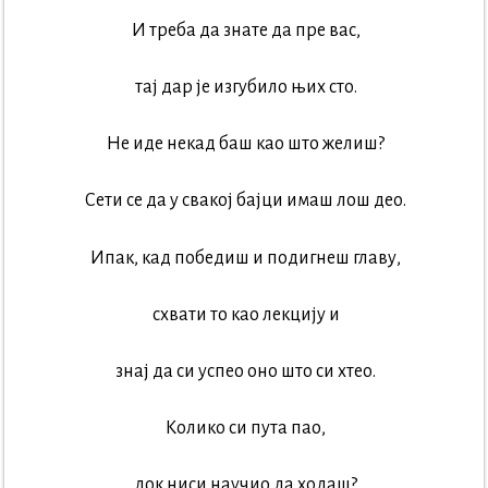
И треба да знате да пре вас,
тај дар је изгубило њих сто.
Не иде некад баш као што желиш?
Сети се да у свакој бајци имаш лош део.
Ипак, кад победиш и подигнеш главу,
схвати то као лекцију и
знај да си успео оно што си хтео.
Колико си пута пао,
док ниси научио да ходаш?