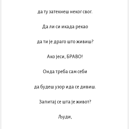
да ту затекнеш неког свог.
Да ли си икада рекао
да ти је драго што живиш?
Ако јеси, БРАВО!
Онда треба сам себи
да будеш узор ида се дивиш.
Запитај се шта је живот?
Људи,