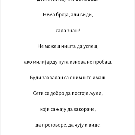
Нема броја, али види,
сада знаш!
Не можеш ништа да успеш,
ако милијарду пута изнова не пробаш.
Буди захвалан са оним што имаш.
Сети се добро да постоје људи,
који сањају да закораче,
да проговоре, да чују и виде.