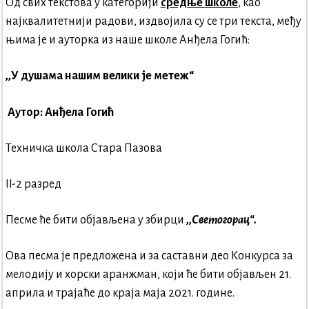
Од свих текстова у категорији
средње школе
, као
најквалитетнији радови, издвојила су се три текста, међу
њима је и ауторка из наше школе Анђела Гогић:
,,У душама нашим велики је метеж“
Аутор: Анђела Гогић
Техничка школа Стара Пазова
II-2 разред
Песме ће бити објављена у збирци
,,
Светогорац
“.
Ова песма је предложена и за саставни део Конкурса за
мелодију и хорски аранжман, који ће бити објављен 21.
априла и трајаће до краја маја 2021. године.