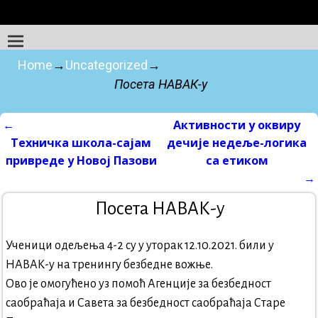
Home
→
Uncategorized
→
Посета НАВАК-у
←
Активности у оквиру
Post navigation
Техничка школа-сајам
дечије недеље-логика
привреде у Новој Пазови
са етиком
→
Посета НАВАК-у
Ученици одељења 4-2 су у уторак 12.10.2021. били у
НАВАК-у на тренингу безбедне вожње.
Ово је омогућено уз помоћ Агенције за безбедност
саобраћаја и Савета за безбедност саобраћаја Старе