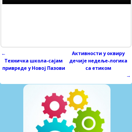
←
Активности у оквиру
Post navigation
Техничка школа-сајам
дечије недеље-логика
привреде у Новој Пазови
са етиком
→