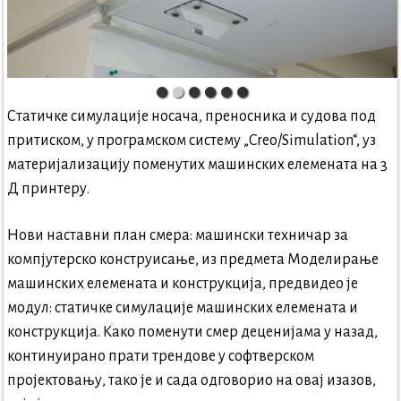
Статичке симулације носача, преносника и судова под
притиском, у програмском систему „Creo/Simulation“, уз
материјализацију поменутих машинских елемената на 3
Д принтеру.
Нови наставни план смера: машински техничар за
компјутерско конструисање, из предмета Моделирање
машинских елемената и конструкција, предвидео је
модул: статичке симулације машинских елемената и
конструкција. Како поменути смер деценијама у назад,
континуирано прати трендове у софтверском
пројектовању, тако је и сада одговорио на овај изазов,