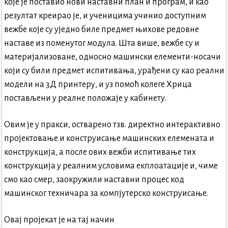
које је поставио нови наставни план и програм, и као
резултат креирао је, и ученицима учинио доступним
вежбе које су уједно биле предмет њихове редовне
наставе из поменутог модула. Шта више, вежбе су и
материјализоване, односно машински елементи-носачи
који су били предмет испитивања, урађени су као реални
модели на 3Д принтеру, и уз помоћ колеге Хрица
постављени у реалне положаје у кабинету.
Овим је у пракси, остварено тзв. директно интерактивно
пројектовање и конструисање машинских елемената и
конструкција, а после ових вежби испитивање тих
конструкција у реалним условима екплоатације и, чиме
смо као смер, заокружили наставни процес код
машинског техничара за компјутерско конструисање.
Овај пројекат је на тај начин