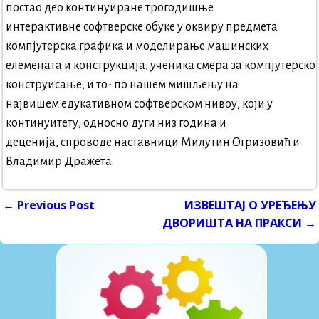
постао део континуиране трогодишње
интерактивне софтверске обуке у оквиру предмета
компјутерска графика и моделирање машинских
елемената и конструкција, ученика смера за компјутерско
конструисање, и то- по нашем мишљењу на
највишем едукативном софтверском нивоу, који у
континуитету, односно дуги низ година и
деценија, спроводе наставници Милутин Огризовић и
Владимир Дражета.
←
Previous Post
ИЗВЕШТАЈ О УРЕЂЕЊУ
Post navigation
ДВОРИШТА НА ПРАКСИ
→