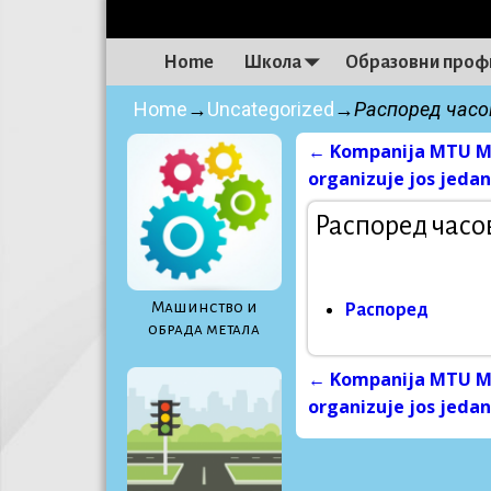
Home
Школа
Образовни проф
Home
→
Uncategorized
→
Распоред часов
←
Kompanija MTU Ma
Post navigati
organizuje jos jedan
Распоред часов
Maшинство и
Распоред
обрада метала
←
Kompanija MTU Ma
Post navigati
organizuje jos jedan