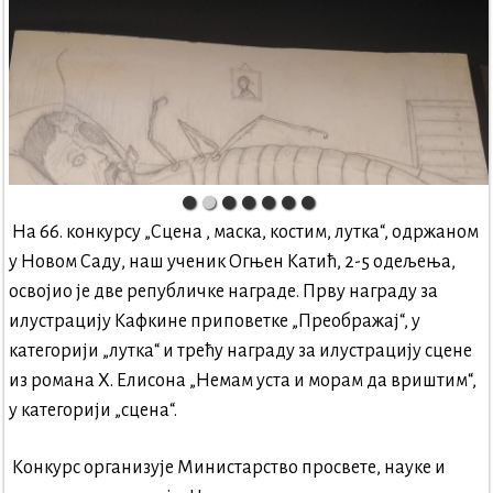
На 66. конкурсу „Сцена , маска, костим, лутка“, одржаном
у Новом Саду, наш ученик Огњен Катић, 2-5 одељења,
освојио је две републичке награде. Прву награду за
илустрацију Кафкине приповетке „Преображај“, у
категорији „лутка“ и трећу награду за илустрацију сцене
из романа Х. Елисона „Немам уста и морам да вриштим“,
у категорији „сцена“.
Конкурс организује Министарство просвете, науке и