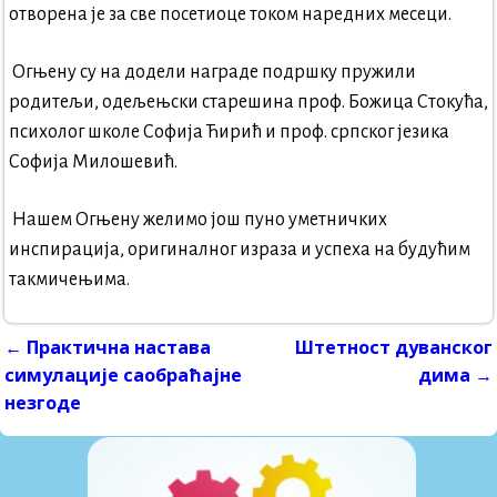
отворена је за све посетиоце током наредних месеци.
Огњену су на додели награде подршку пружили
родитељи, одељењски старешина проф. Божица Стокућа,
психолог школе Софија Ћирић и проф. српског језика
Софија Милошевић.
Нашем Огњену желимо још пуно уметничких
инспирација, оригиналног израза и успеха на будућим
такмичењима.
←
Практична настава
Штетност дуванског
Post navigation
симулације саобраћајне
дима
→
незгоде