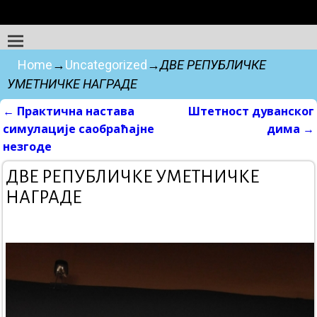
Home
→
Uncategorized
→
ДВЕ РЕПУБЛИЧКЕ
УМЕТНИЧКЕ НАГРАДЕ
←
Практична настава
Штетност дуванског
Post navigation
симулације саобраћајне
дима
→
незгоде
ДВЕ РЕПУБЛИЧКЕ УМЕТНИЧКЕ
НАГРАДЕ