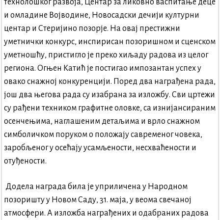
технолошког развоја, Центар за ликовно васпитање деце
и омладине Војводине, Новосадски дечији културни
центар и Стеријино позорје. На овај престижни
уметнички конкурс, инспирисан позоришном и сценском
уметношћу, пристигло је преко хиљаду радова из целог
региона. Огњен Катић је постигао импозантан успех у
овако снажној конкуренцији. Поред два награђена рада,
још два његова рада су изабрана за изложбу. Сви цртежи
су рађени техником графитне оловке, са изнијансираним
осенчењима, наглашеним детаљима и врло снажном
симболичком поруком о положају савременог човека,
заробљеног у осећају усамљености, несхваћености и
отуђености.
Додела награда била је уприличена у Народном
позоришту у Новом Саду, 31. маја, у веома свечаној
атмосфери. А изложба награђених и одабраних радова