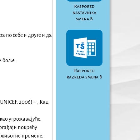
Raspored
nastavnika
smena B
 по себе и друге и да
м боље.
Raspored
razreda smena B
NICEF, 2006) – ,,Кад
 као угрожавајуће.
догађаји покрећу
е животне промене.