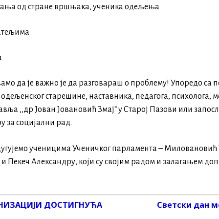
атања од стране вршњака, ученика одељења
јатељима
а
амо да је важно је да разговараш о проблему! Упоредо са
одељенског старешине, наставника, педагога, психолога, м
авља ,,др Јован Јовановић Змај“ у Старој Пазови или запос
у за социјални рад.
дугујемо ученицима Ученичког парламента – Миловановић
и Пекеч Александру, који су својим радом и залагањем до
АНИЗАЦИЈИ ДОСТИГНУЋА
Светски дан м
on