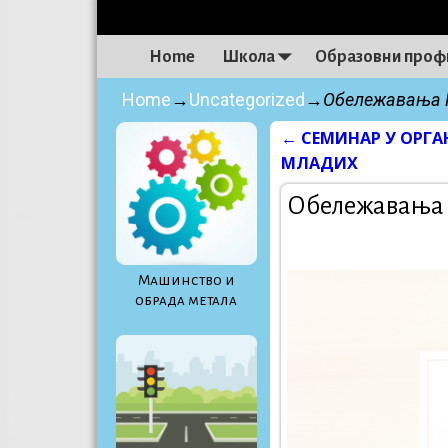
Home
Школа
Образовни проф
Home
→
Uncategorized
→
Обележавања 
←
СЕМИНАР У ОРГ
Post navigati
МЛАДИХ
Обележавања 
Maшинство и
обрада метала