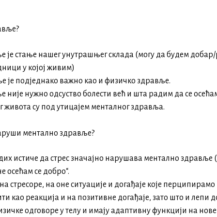
авље?
 је стање нашег унутрашњег склада (могу да будем добар/ра
ници у којој живим)
 је подједнако важно као и физичко здравље.
 није нужно одсуство болести већ и шта радим да се осећа
г живота су под утицајем менталног здравља.
наруши ментално здравље?
дих истиче да стрес значајно нарушава ментално здравље (U
не осећам се добро“.
 на стресоре, на оне ситуације и догађаје којe перципирамо
ити као реакција и на позитивне догађаје, зато што и лепи 
зичке одговоре у телу и имају адаптивну функцији на нов