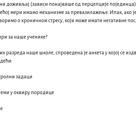
ивни доживљај (зависи понајвише од перцепције појединца
већој мери имамо механизме за превазилажење. Ипак, ако је
оворимо о хроничном стресу, који може имати негативне пос
ори за наше ученике?
 разреда наше школе, спроведена је анкета у којој се изд
едећи:
нтролни задаци
леми у оквиру породице
бе