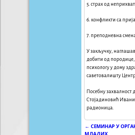
5. страх од неприхв
6. конфликти са при
7. преподневна смен
У закључку, наглашав
добити од породице, 
психологу у дому здр
саветовалишту Центр
Посебну захвалност 
Стојадиновић Ивани 
радионица.
←
СЕМИНАР У ОРГ
Post navigati
МЛАДИХ