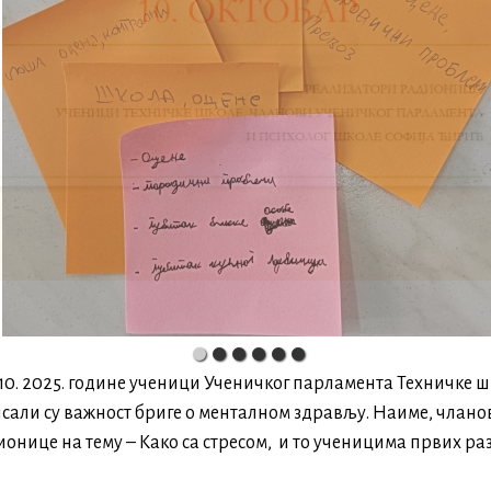
0.10. 2025. године ученици Ученичког парламентa Техничке ш
сали су важност бриге о менталном здрављу. Наиме, члан
онице на тему – Како са стресом, и то ученицима првих ра