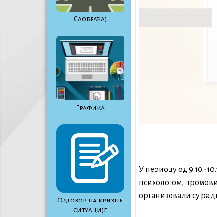
Саобраћај
Графика
У периоду од 9.10.-1
психологом, промови
организовали су ради
Одговор на кризне
ситуације