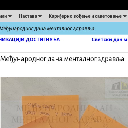
или
Настава
Каријерно вођење и саветовање
Међународног дана менталног здравља
АНИЗАЦИЈИ ДОСТИГНУЋА
Светски дан м
on
Међународног дана менталног здравља