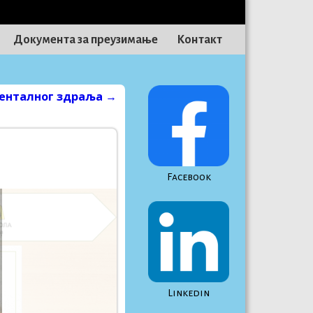
Документа за преузимање
Контакт
енталног здраља
→
Facebook
Linkedin