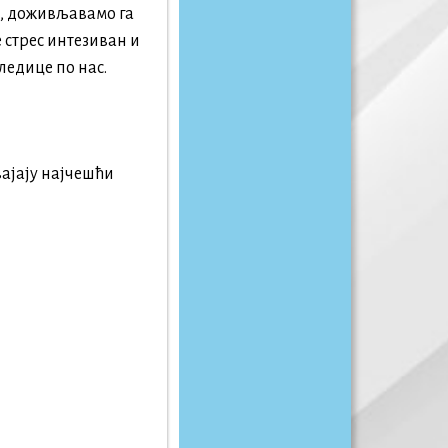
), доживљавамо га
 стрес интезиван и
ледице по нас.
вајају најчешћи