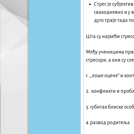
Стрес је субјект
свакодневно и у 
дуго траје тада г
Шта су највећи стрес
Међу ученицима првих
стресори, а они су сл
1. ,,лоше оцене“ и ко
2. конфликти и проб
3. губитак блиске осо
4. развод родитеља