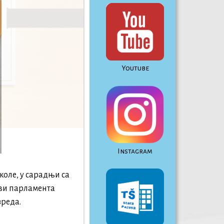
Youtube
Instagram
коле, у сарадњи са
ови парламента
зреда.