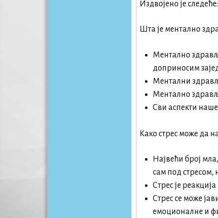
Издвојено је следеће:
Шта је ментално здр
Ментално здравље
доприносим зајед
Ментални здравље
Ментално здравље
Сви аспекти наше
Како стрес може да 
Највећи број мла
сам под стресом, 
Стрес је реакција
Стрес се може јав
емоционалне и фи