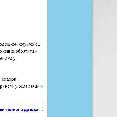
 подршком коју можеш
ожеш се обратити и
ленима у
 Теодори,
принели у релаизацији
енталног здраља
→