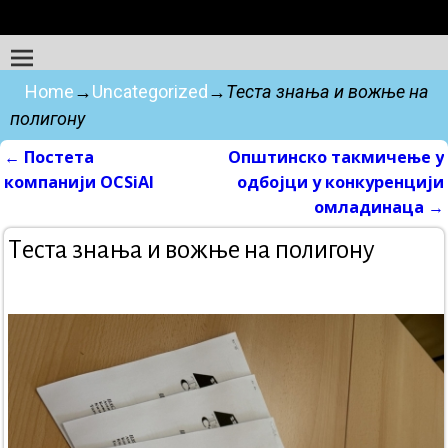
Home
→
Uncategorized
→
Tеста знања и вожње на
полигону
←
Постета
Oпштинско такмичење у
Post navigation
компанији OCSiAl
одбојци у конкуренцији
омладинаца
→
Tеста знања и вожње на полигону