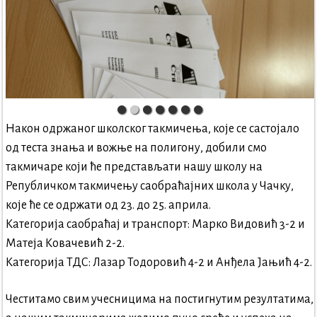
Након одржаног школског такмичења, које се састојало
од теста знања и вожње на полигону, добили смо
такмичаре који ће представљати нашу школу на
Републичком такмичењу саобраћајних школа у Чачку,
које ће се одржати од 23. до 25. априла.
Категорија саобраћај и транспорт: Марко Видовић 3-2 и
Матеја Ковачевић 2-2.
Категорија ТДС: Лазар Тодоровић 4-2 и Анђела Јањић 4-2.
Честитамо свим учесницима на постигнутим резултатима,