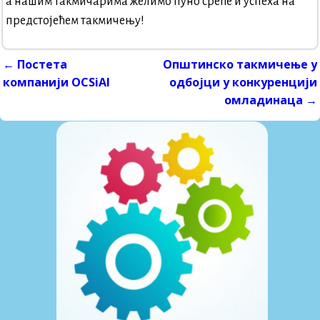
а нашим такмичарима желимо пуно среће и успеха на
предстојећем такмичењу!
←
Постета
Oпштинско такмичење у
Post navigation
компанији OCSiAl
одбојци у конкуренцији
омладинаца
→