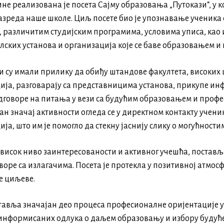
ине реализована је посета Сајму образовања „Путокази“, у к
зреда наше школе. Циљ посете био је упознавање ученика 
 различитим студијским програмима, условима уписа, као 
ских установа и организација које се баве образовањем и
и су имали прилику да обиђу штандове факултета, високих 
ија, разговарају са представницима установа, прикупе и
одговоре на питања у вези са будућим образовањем и про
н значај активности огледа се у директном контакту учен
ја, што им је помогло да стекну јаснију слику о могућност
 висок ниво заинтересованости и активног учешћа, постав
оворе са излагачима. Посета је протекла у позитивној атмосф
е циљеве.
тавља значајан део процеса професионалне оријентације у
информисаних одлука о даљем образовању и избору будућ