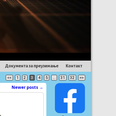
Документа за преузимање
Контакт
<<
1
2
3
4
5
…
31
32
>>
Newer posts
→