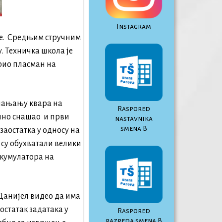
Instagram
ине. Средњим стручним
. Техничка школа је
арио пласман на
клањању квара на
Raspored
ично снашао и први
nastavnika
smena B
заостатка у односу на
и су обухватали велики
акумулатора на
 Данијел видео да има
остатак задатака у
Raspored
razreda smena B