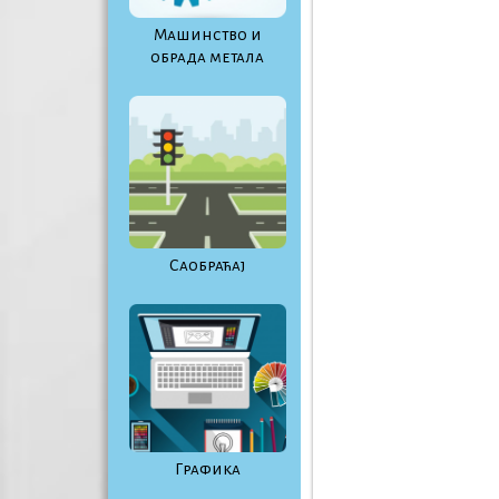
Maшинство и
обрада метала
Саобраћај
Графика