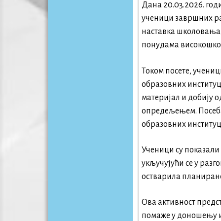
Дана 20.03.2026. год
ученици завршних ра
наставка школовања,
понудама високошкол
Током посете, учениц
образовних институц
материјал и добију 
опредељењем. Посеба
образовних институци
Ученици су показали
укључујући се у разг
остварила планиран
Ова активност предс
помаже у доношењу 