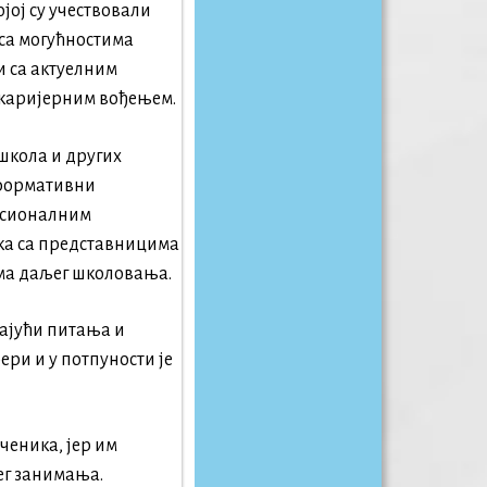
ојој су учествовали
са могућностима
и са актуелним
 каријерним вођењем.
школа и других
нформативни
фесионалним
ика са представницима
има даљег школовања.
љајући питања и
ери и у потпуности је
ченика, јер им
ег занимања.