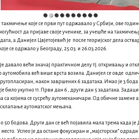
e такмичење које се први пут одржавало у Србији, ове год
огућност да пријаве своје ученике, за учешће на такмичењу
ата, а Данијел Цвјетојевић је после теоријског дела оств
е се одржало у Београду, 25.03. и 26.03.2026.
е давало већи значај практичном делу тј. откривању и от
о аутомобила већ више врста возила. Данијел се овде одл
 другопласиран, након завршених 6 задатака. Имао је 3 бода 
је било укупно 11. Први дан 6 , други дан 5 задатака. Задац
а са којима се сусрећу аутомеханичари. Од обичне замене 
склапање аутоматског мењача.
ио 50 бодова. Други дан се већ појавила мала трема када је
 место. Успео је да остане фокусиран и „мајсторски“ одради 