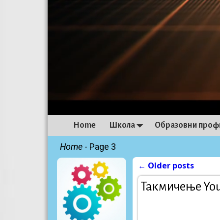
Home
Школа
Образовни проф
Home
- Page 3
←
Older posts
Post navigati
Такмичење You