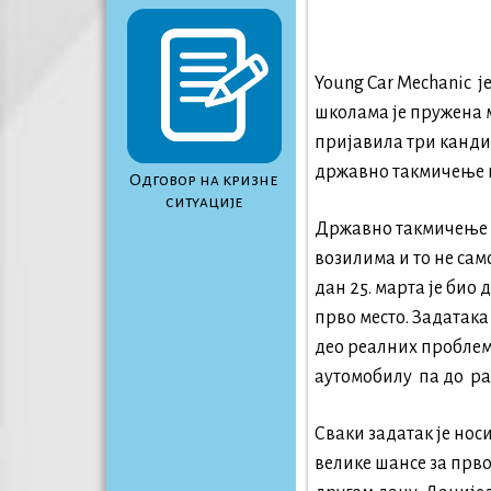
Young Car Mechanic j
школама је пружена м
пријавила три кандид
државно такмичење кој
Одговор на кризне
ситуације
Државно такмичење ј
возилима и то не сам
дан 25. марта је био
прво место. Задатака 
део реалних проблем
аутомобилу па до ра
Сваки задатак је нос
велике шансе за прво