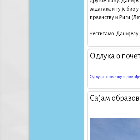
другом дану. Данијел
задатака и ту је био 
првенству и Риги (Лет
Честитамо Данијелу 
Одлука о поче
Одлука о почетку спровођ
Сајам образов