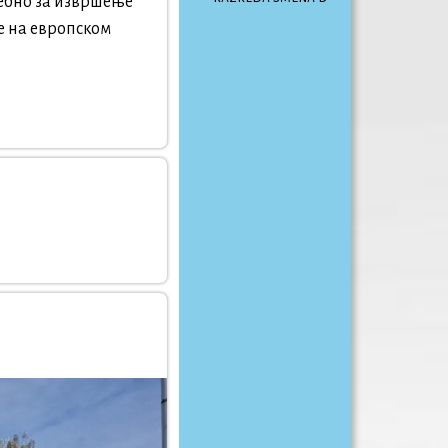
ребно за извршење
ће на европском