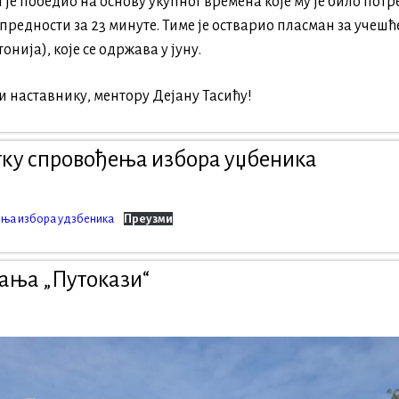
 је победио на основу укупног времена које му је било пот
у предности за 23 минуте. Тиме је остварио пласман за учеш
онија), које се одржава у јуну.
и наставнику, ментору Дејану Тасићу!
тку спровођења избора уџбеника
ења избора удзбеника
Преузми
ања „Путокази“