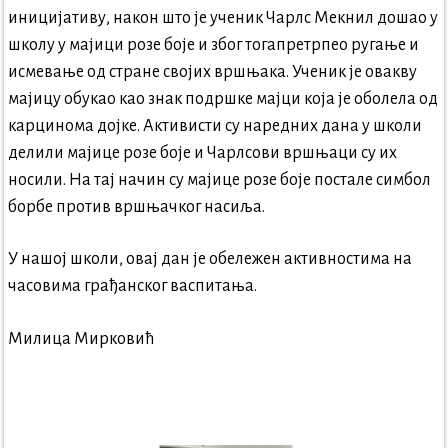
иницијативу, након што је ученик Чарлс Мекнил дошао у
школу у мајици розе боје и због тогапретрпео ругање и
исмевање од стране својих вршњака. Ученик је овакву
мајицу обукао као знак подршке мајци која је оболела од
карцинома дојке. Активисти су наредних дана у школи
делили мајице розе боје и Чарлсови вршњаци су их
носили. На тај начин су мајице розе боје постале симбол
борбе против вршњачког насиља.
У нашој школи, овај дан је обележен активностима на
часовима грађанског васпитања.
Милица Мирковић