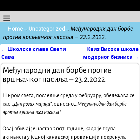
Home
→
Uncategorized
→
Међународни дан борбе
против вршњачког насиља – 23.2.2022.
←
Школска слава Свети
Квиз Високе школе
Post navigation
Сава
модерног бизниса
→
Међународни дан борбе против
вршњачког насиља – 23.2.2022.
Широм света, последње среда у фебруару, обележава се
као „
Дан розих мајица
“, односно,
,,Међународни дан борбе
против вршњачког насиља
“.
Овај обичај је настао 2007. године, када је група
активиста у једној канадској провинцији покренула