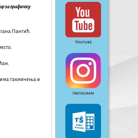
ар за графичку
агана Пантић.
Youtube
место.
ћан.
цима такмичења и
Instagram