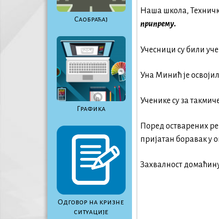
Наша школа, Техничка
Саобраћај
припрему.
Учесници су били уче
Уна Минић је освојила
Ученике су за такм
Графика
Поред остварених ре
пријатан боравак у 
Захвалност домаћину
Одговор на кризне
ситуације