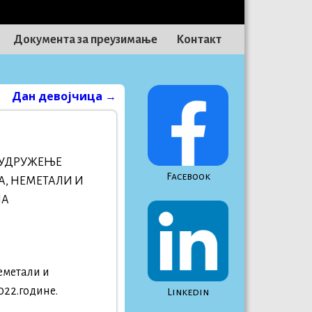
Документа за преузимање
Контакт
Дан девојчица
→
 УДРУЖЕЊЕ
Facebook
А, НЕМЕТАЛИ И
ЈА
еметали и
022.године.
Linkedin