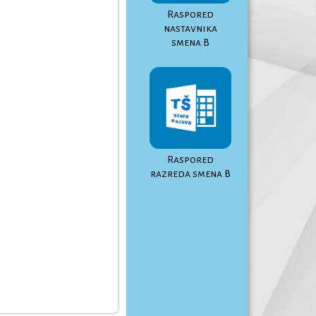
Raspored
nastavnika
smena B
Raspored
razreda smena B