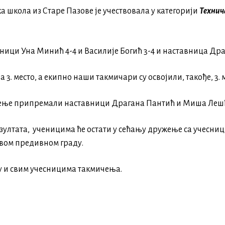
 школа из Старе Пазове је учествовала у категорији
Технич
ници Уна Минић 4-4 и Василије Богић 3-4 и наставница Др
 3. место, а екипно наши такмичари су освојили, такође, 3. 
ичење припремали наставници Драгана Пантић и Миша Леш
зултата, ученицима ће остати у сећању дружење са учесни
овом предивном граду.
 и свим учесницима такмичења.