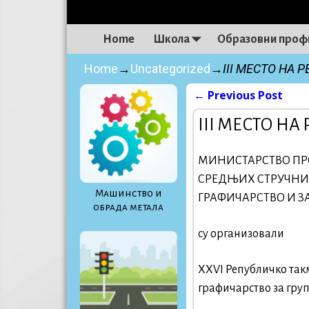
Home
Школа
Образовни проф
Home
→
Uncategorized
→
III МЕСТО НА
←
Previous Post
Post navigati
III МЕСТО Н
МИНИСТАРСТВО ПРО
СРЕДЊИХ СТРУЧНИХ
Maшинство и
ГРАФИЧАРСТВО И ЗА
обрада метала
су организовали
XXVI Републичко так
графичарство за груп