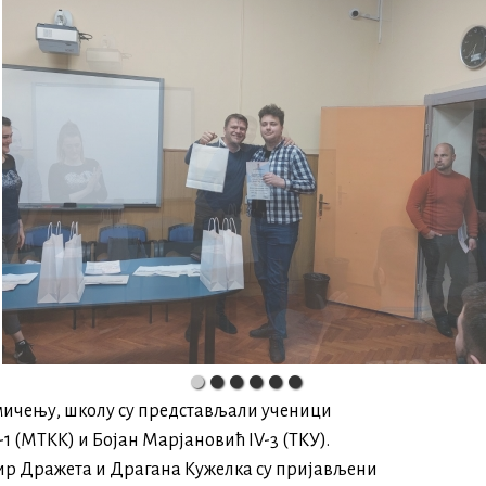
мичењу, школу су представљали ученици
1 (МТКК) и Бојан Марјановић IV-3 (ТКУ).
р Дражета и Драгана Кужелка су пријављени