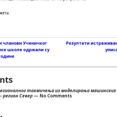
жета
и чланови Ученичког
Резултати истраживањ
on
чке школе одржали су
упис
 године
nts
регионалног такмичења из моделирања машинских
– регион Север
— No Comments