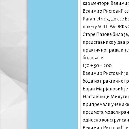
као ментори Велимир
Велимир Ристовић се
Parametric 3, док се
пакету SOLIDWORKS 20
Старе Пазове била ј
представнике у два р
практичног рада и те
бодова је
150 + 50 = 200.
Велимир Ристовић је о
бода из практичног ра
Бојан Марјановић је 
Наставници Милутин
припремали ученике 
предмета моделирање
односно конструисањ
Велимир Ристовић је