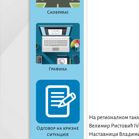
Саобраћај
Графика
На регионалном так
Велимир Ристовић IV-
Одговор на кризне
Наставници Владими
ситуације