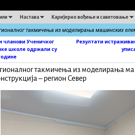
или
Настава
Каријерно вођење и саветовање
егионалног такмичења из моделирања машинских елеме
и чланови Ученичког
Резултати истраживањ
on
чке школе одржали су
упис
 године
егионалног такмичења из моделирања м
нструкција – регион Север