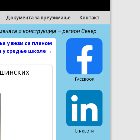
Документа за преузимање
Контакт
ната и конструкција – регион Север
а у вези са планом
а у средње школе
→
ашинских
Facebook
Linkedin