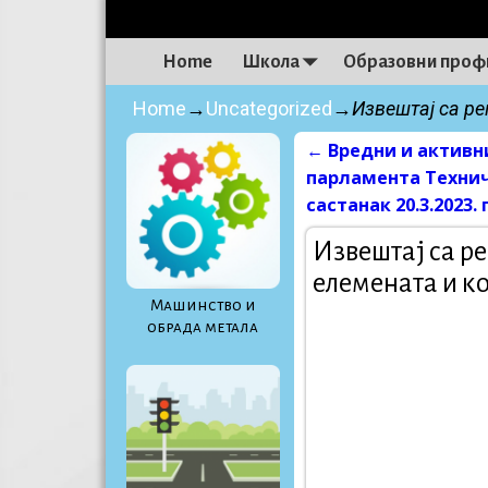
Home
Школа
Образовни проф
Home
→
Uncategorized
→
Извештај са р
←
Вредни и активн
Post navigati
парламента Техни
састанак 20.3.2023.
Извештај са р
елемената и ко
Maшинство и
обрада метала