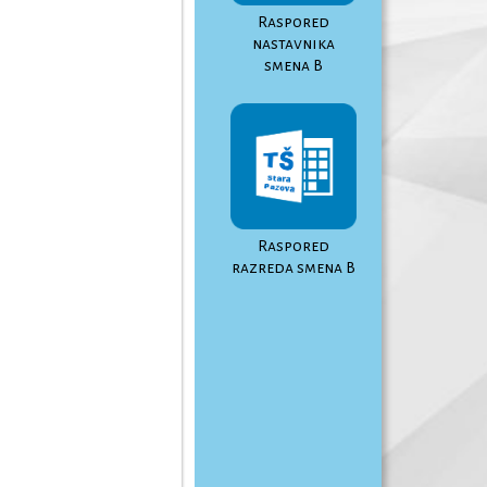
Raspored
nastavnika
smena B
Raspored
razreda smena B