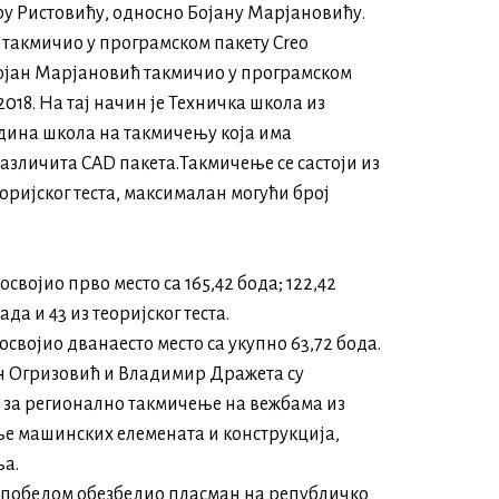
у Ристовићу, односно Бојану Марјановићу.
 такмичио у програмском пакету Creo
 Бојан Марјановић такмичио у програмском
18. На тај начин је Техничка школа из
едина школа на такмичењу која има
азличита CAD пакета.Такмичење се састоји из
оријског теста, максималан могући број
својио прво место са 165,42 бода; 122,42
да и 43 из теоријског теста.
освојио дванаесто место са укупно 63,72 бода.
 Огризовић и Владимир Дражета су
за регионално такмичење на вежбама из
 машинских елемената и конструкција,
а.
 победом обезбедио пласман на републичко