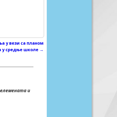
а у вези са планом
а у средње школе
→
 елемената и