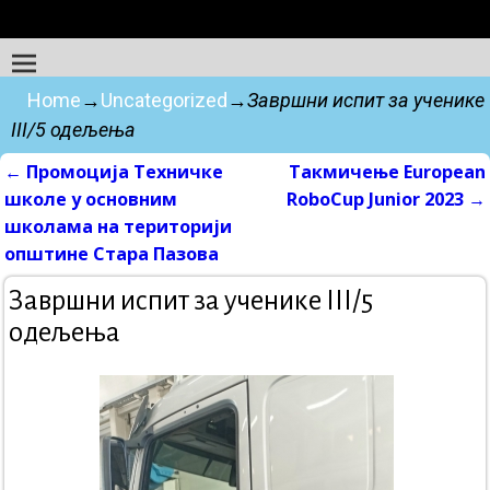
Home
→
Uncategorized
→
Завршни испит за ученике
III/5 одељења
←
Промоција Техничке
Такмичење European
Post navigation
школе у основним
RoboCup Junior 2023
→
школама на територији
општине Стара Пазова
Завршни испит за ученике III/5
одељења