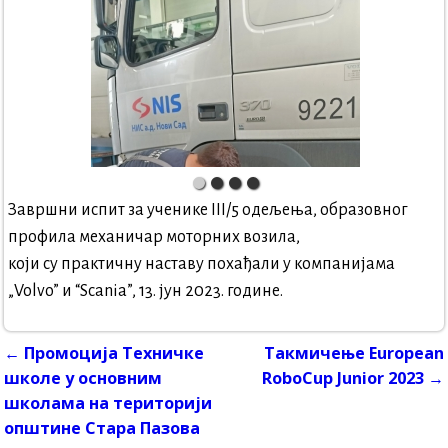
Завршни испит за ученике III/5 одељења, образовног
профила механичар моторних возила,
који су практичну наставу похађали у компанијама
„Volvo” и “Scania”, 13. јун 2023. године.
←
Промоција Техничке
Такмичење European
Post navigation
школе у основним
RoboCup Junior 2023
→
школама на територији
општине Стара Пазова