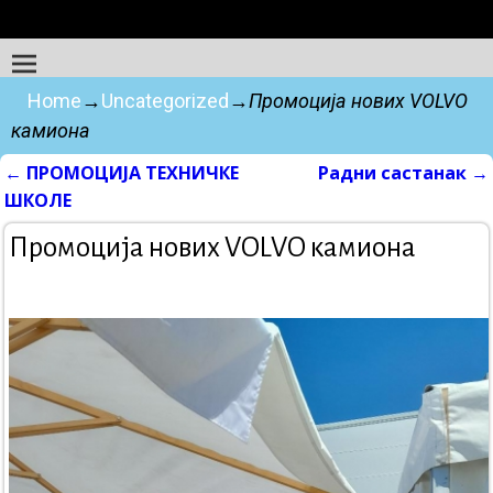
Home
→
Uncategorized
→
Промоција нових VOLVO
камиона
←
ПРОМОЦИЈА ТЕХНИЧКЕ
Радни састанак
→
Post navigation
ШКОЛЕ
Промоција нових VOLVO камиона