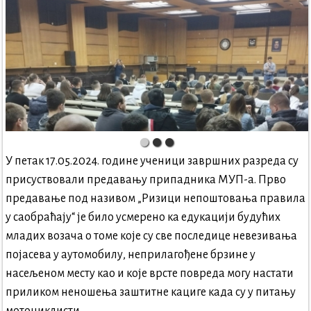
У петак 17.05.2024. године ученици завршних разреда су
присуствовали предавању припадника МУП-а. Прво
предавање под називом „Ризици непоштовања правила
у саобраћају“ је било усмерено ка едукацији будућих
младих возача о томе које су све последице невезивања
појасева у аутомобилу, неприлагођене брзине у
насељеном месту као и које врсте повреда могу настати
приликом неношења заштитне кациге када су у питању
мотоциклисти.