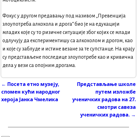
Фокус у другом предавању под називом „Превенција
злоупотреба алкохола и дрога“ био је на едукацији
младих које су то ризичне ситуације због којих се млади
одлучују да експериментишу са алкохолом и дрогом, као
и које су заблуде и истине везане за те супстанце. На крају
су представљене последице злоупотребе као и кривична
дела у вези са опојним дрогама.
←
Посета етно музеју,
Представљање школе
Post navigation
спомен кући народног
путем изложбе
хероја Јанка Чмелика
ученичких радова на 27.
смотри савеза
ученичких радова.
→