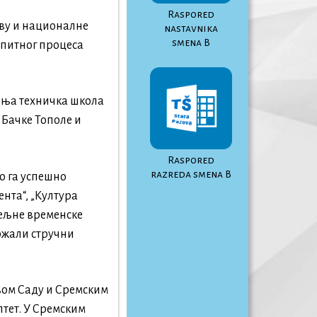
Raspored
аву и националне
nastavnika
smena B
спитног процеса
едња техничка школа
Бачке Тополе и
Raspored
razreda smena B
о га успешно
нта“, „Култура
дељне временске
ржали стручни
овом Саду и Сремским
тет. У Сремским