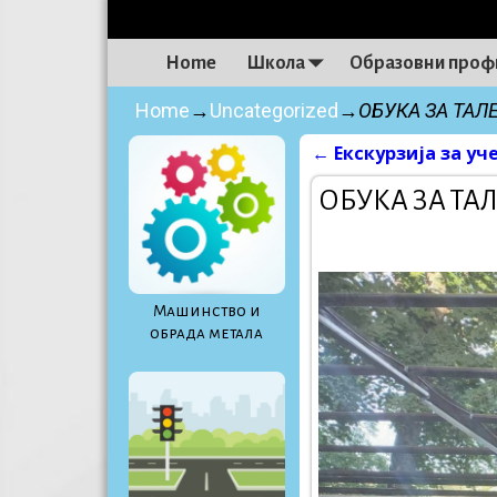
Home
Школа
Образовни проф
Home
→
Uncategorized
→
ОБУКА ЗА ТА
←
Екскурзија за уч
Post navigati
ОБУКА ЗА Т
Maшинство и
обрада метала