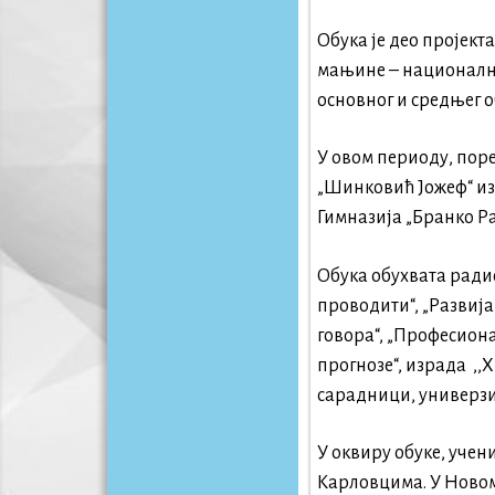
Обука је део пројект
мањине – националне
основног и средњег 
У овом периоду, поре
„Шинковић Јожеф“ из
Гимназија „Бранко Ра
Обука обухвата ради
проводити“, „Развија
говора“, „Професион
прогнозе“, израдa ,
сарадници, универзи
У оквиру обуке, учен
Карловцима. У Новом