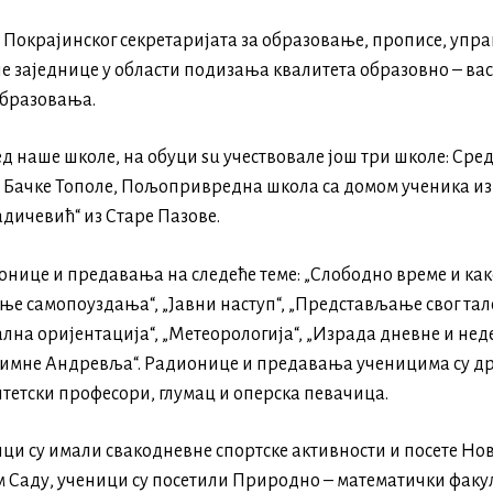
а Покрајинског секретаријата за образовање, прописе, упр
 заједнице у области подизања квалитета образовно – ва
образовања.
д наше школе, на обуци su учествовалe још три школе: Ср
 Бачке Тополе, Пољопривредна школа са домом ученика из 
дичевић“ из Старе Пазове.
онице и предавања на следеће теме: „Слободно време и как
ње самопоуздања“, „Јавни наступ“, „Представљање свог тале
ална оријентација“, „Метеорологија“, „Израда дневне и не
,Химне Андревља“. Радионице и предавања ученицима су д
тетски професори, глумац и оперска певачица.
ици су имали свакодневне спортске активности и посете Н
 Саду, ученици су посетили Природно – математички факул