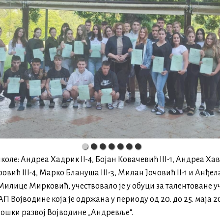
оле: Андреа Хадрик II-4, Бојан Ковачевић III-1, Андреа Хавр
ровић III-4, Марко Блануша III-3, Милан Јочовић II-1 и Анђела
илице Мирковић, учествовало је у обуци за талентоване 
П Војводине која је одржана у периоду од 20. до 25. маја 2
ошки развој Војводине „Андревље“.