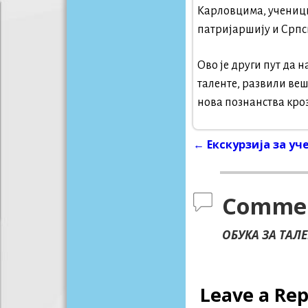
Карловцима, ученици
патријаршију и Српс
Ово је други пут да 
таленте, развили веш
нова познанства кроз
←
Екскурзија за уч
Post navigati
Comme
ОБУКА ЗА ТАЛ
Leave a Rep