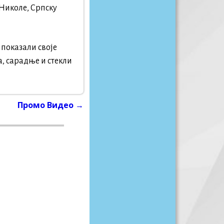
 Николе, Српску
 показали своје
, сарадње и стекли
Промо Видео
→