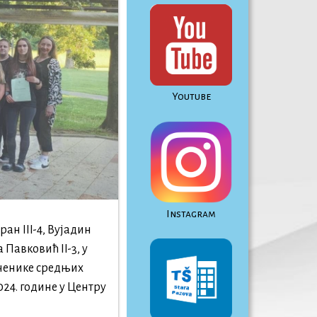
Youtube
Instagram
ан III-4, Вујадин
 Павковић II-3, у
ученике средњих
024. године у Центру