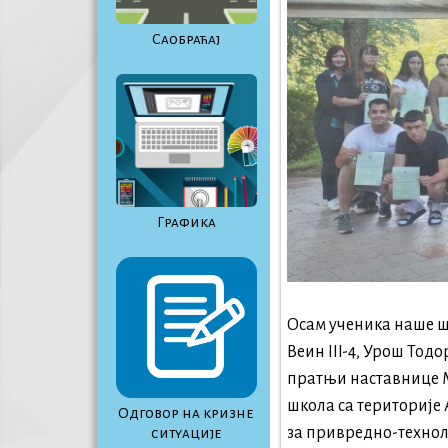
Саобраћај
Графика
Осам ученика наше шк
Веин III-4, Урош Тодо
пратњи наставнице М
школа са територије А
Одговор на кризне
за привредно-технол
ситуације