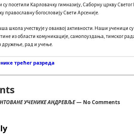
 су посетили Карловачку гимназију, Саборну цркву Светог
ку православну богословију Свети Арсеније.
наша школа учествује у оваквој активности. Наши ученици су
тине из области комуникације, самопоуздања, тимског рада
 дружење, рад и учење.
енике трећег разреда
on
nts
ЕНТОВАНЕ УЧЕНИКЕ АНДРЕВЉЕ
— No Comments
ly