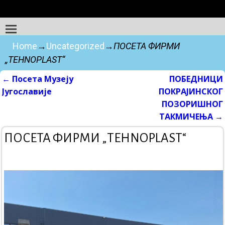
Home
→
Uncategorized
→
ПОСЕТА ФИРМИ
„TEHNOPLAST“
←
Посета Музеју
ПОБЕДНИЦИ
Post navigation
Југославије
ПОКРАЈИНСКОГ
ПОЗОРИШНОГ
ТАКМИЧЕЊА
→
ПОСЕТА ФИРМИ „TEHNOPLAST“