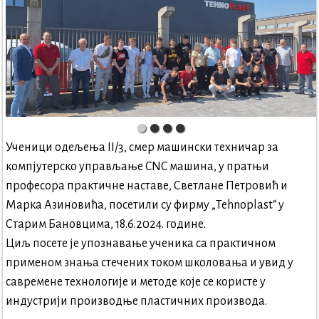
Ученици одељења II/3, смер машински техничар за
компјутерско управљање CNC машина, у пратњи
професора практичне наставе, Светлане Петровић и
Марка Азиновића, посетили су фирму „Tehnoplast“ у
Старим Бановцима, 18.6.2024. године.
Циљ посете је упознавање ученика са практичном
применом знања стечених током школовања и увид у
савремене технологије и методе које се користе у
индустрији производње пластичних производа.