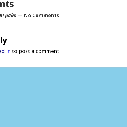
nts
ан рада
— No Comments
ly
ed in
to post a comment.