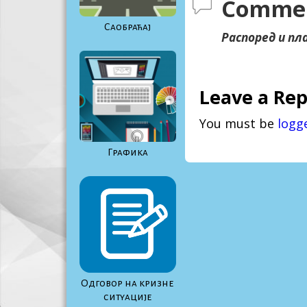
Comme
Саобраћај
Распоред и пл
Leave a Rep
You must be
logg
Графика
Одговор на кризне
ситуације