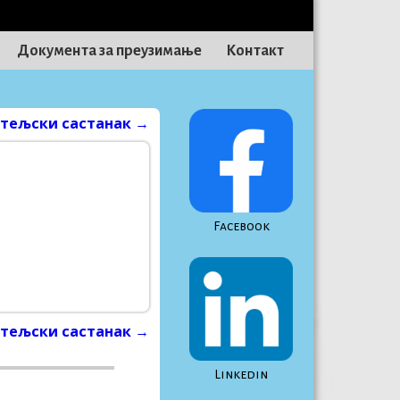
Документа за преузимање
Контакт
тељски састанак
→
Facebook
тељски састанак
→
Linkedin