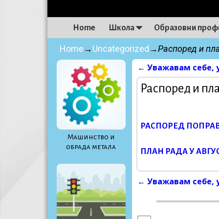
Home
Школа
Образовни проф
Home
→
Uncategorized
→
Распоред и пл
←
Уважавам себе, 
Post navigati
Распоред и пл
РАСПОРЕД ПОПРА
Maшинство и
обрада метала
ПЛАН РАДА У АВГУ
←
Уважавам себе, 
Post navigati