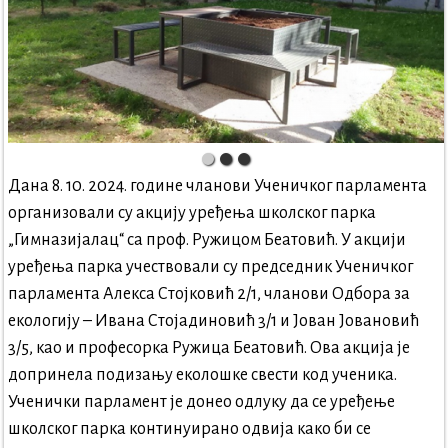
Дана 8. 10. 2024. године чланови Ученичког парламента
организовали су акцију уређења школског парка
„Гимназијалац“ са проф. Ружицом Беатовић. У акцији
уређења парка учествовали су председник Ученичког
парламента Алекса Стојковић 2/1, чланови Одбора за
екологију – Ивана Стојадиновић 3/1 и Јован Јовановић
3/5, као и професорка Ружица Беатовић. Ова акција је
допринела подизању еколошке свести код ученика.
Ученички парламент је донео одлуку да се уређење
школског парка континуирано одвија како би се