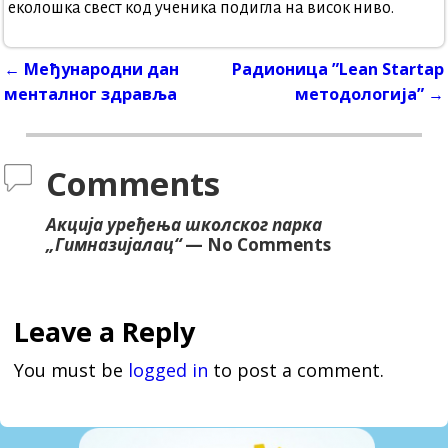
еколошка свест код ученика подигла на висок ниво.
←
Међународни дан
Радионица ”Lean Startap
Post navigation
менталног здравља
методологија”
→
Comments
Aкцијa уређења школског парка
„Гимназијалац“
— No Comments
Leave a Reply
You must be
logged in
to post a comment.