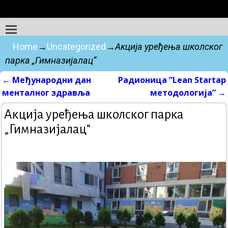
Home
→
Uncategorized
→
Aкцијa уређења школског
парка „Гимназијалац“
←
Међународни дан
Радионица ”Lean Startap
Post navigation
менталног здравља
методологија”
→
Aкцијa уређења школског парка
„Гимназијалац“