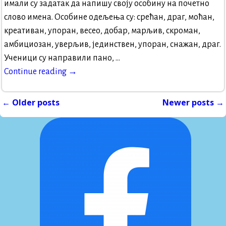
имали су задатак да напишу своју особину на почетно
слово имена. Особине одељења су: срећан, драг, моћан,
креативан, упоран, весео, добар, марљив, скроман,
амбициозан, уверљив, јединствен, упоран, снажан, драг.
Ученици су направили пано,
…
Continue reading →
←
Older posts
Newer posts
→
Post navigation