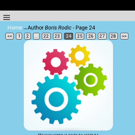
Home
→Author
Boris Rodic
- Page 24
<<
1
2
…
22
23
24
25
26
27
28
>>