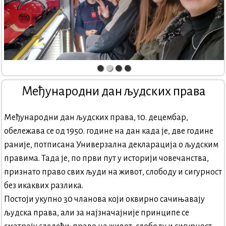
Међународни дан људских права
Међународни дан људских права, 10. децембар,
обележава се од 1950. године на дан када је, две године
раније, потписана Универзална декларација о људским
правима. Тада је, по први пут у историји човечанства,
признато право свих људи на живот, слободу и сигурност
без икаквих разлика.
Постоји укупно 30 чланова који оквирно сачињавају
људска права, али за најзначајније принципе се