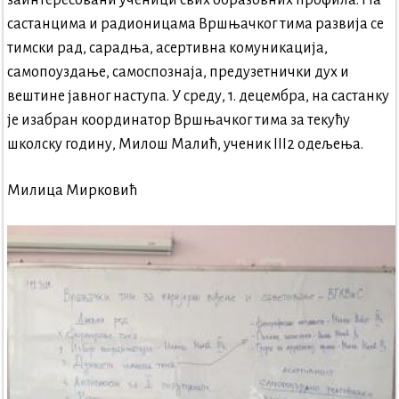
састанцима и радионицама Вршњачког тима развија се
тимски рад, сарадња, асертивна комуникација,
самопоуздање, самоспознаја, предузетнички дух и
вештине јавног наступа. У среду, 1. децембра, на састанку
је изабран координатор Вршњачког тима за текућу
школску годину, Милош Малић, ученик III2 одељења.
Милица Мирковић