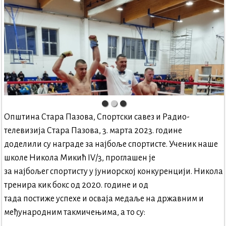
Општина Стара Пазова, Спортски савез и Радио-
телевизија Стара Пазова, 3. марта 2023. године
доделили су награде за најбоље спортисте. Ученик наше
школе Никола Микић IV/3, проглашен је
за најбољег спортисту у јуниорској конкуренцији. Никола
тренира кик бокс од 2020. године и од
тада постиже успехе и осваја медаље на државним и
међународним такмичењима, а то су: