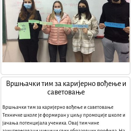
Вршњачки тим за каријерно вођење и
саветовање
Вршњачки тим за каријерно вођење и саветовање
Техничке школе је формиран у циљу промоције школе и
јачања потенцијала ученика. Овај тим чине
заинтересовани ученици свих образовних профила. На