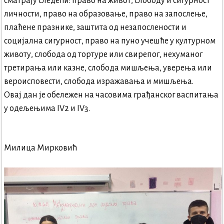
сматрају следећи: право на живот, слободу и сигурност
личности, право на образовање, право на запослење,
плаћене празнике, заштита од незапослености и
социјална сигурност, право на пуно учешће у културном
животу, слобода од тортуре или свирепог, нехуманог
третирања или казне, слобода мишљења, уверења или
вероисповести, слобода изражавања и мишљења.
Овај дан је обележен на часовима грађанског васпитања
у одељењима IV2 и IV3.
Милица Мирковић