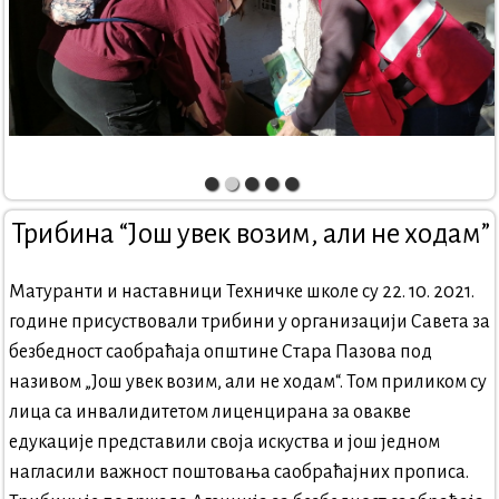
Трибина “Још увек возим, али не ходам”
Матуранти и наставници Техничке школе су 22. 10. 2021.
године присуствовали трибини у организацији Савета за
безбедност саобраћаја општине Стара Пазова под
називом „Још увек возим, али не ходам“. Том приликом су
лица са инвалидитетом лиценцирана за овакве
едукације представили своја искуства и још једном
нагласили важност поштовања саобраћајних прописа.