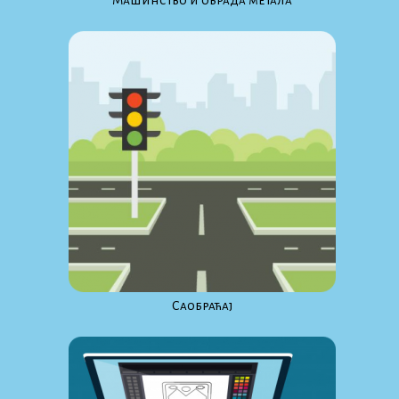
Maшинство и обрада метала
Саобраћај