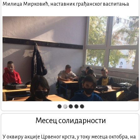
Милица Мирковић, наставник грађанског васпитања
Месец солидарности
У оквиру акције Црвеног крста, у току месеца октобра, на