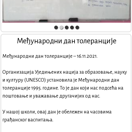
Међународни дан толеранције
Међународни дан толеранције – 16.11.2021.
Организација Уједињених нација за образовање, науку
и културу (UNESCO) установила је Међународни дан
толеранције 1995. године. То је дан који нас подсећа на
поштовање и уважавање другачијих од нас.
У нашој школи, овај дан је обележен на часовима
грађанског васпитања.