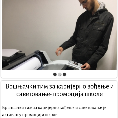
Вршњачки тим за каријерно вођење и
саветовање-промоција школе
Вршњачки тим за каријерно вођење и саветовање је
активан у промоцији школе.