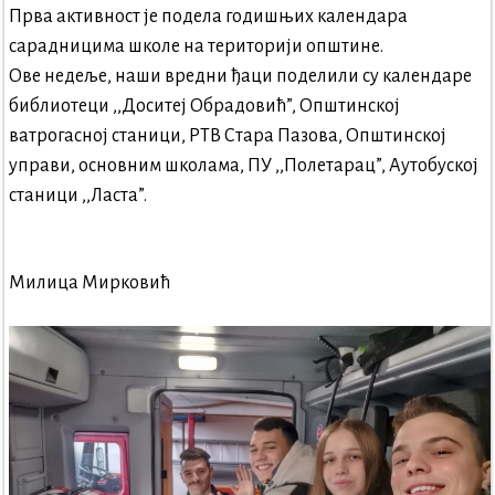
Прва активност је подела годишњих календара
сарадницима школе на територији општине.
Ове недеље, наши вредни ђаци поделили су календаре
библиотеци ,,Доситеј Обрадовић”, Општинској
ватрогасној станици, РТВ Стара Пазова, Општинској
управи, основним школама, ПУ ,,Полетарац”, Аутобуској
станици ,,Ласта”.
Милица Мирковић