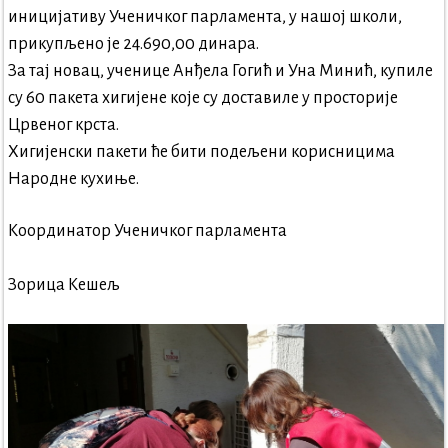
иницијативу Ученичког парламента, у нашој школи,
прикупљено је 24.690,00 динара.
За тај новац, ученице Анђела Гогић и Уна Минић, купиле
су 60 пакета хигијене које су доставиле у просторије
Црвеног крста.
Хигијенски пакети ће бити подељени корисницима
Народне кухиње.
Координатор Ученичког парламента
Зорица Кешељ