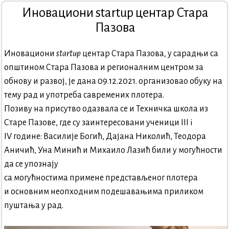
Иновациони startup центар Стара
Пазова
Иновациони
startup
центар Стара Пазова, у сарадњи са
општином Стара Пазова и регионалним центром за
обнову и развој, је дана 09.12.2021. организовао обуку на
тему рад и употреба савремених плотера.
Позиву на присутво одазвала се и Техничка школа из
Старе Пазове, где су заинтересовани ученици III i
IV године: Василије Богић, Дајана Николић, Теодора
Аничић, Уна Минић и Михаило Лазић били у могућности
да се упознају
са могућностима примене представљеног плотера
и основним неопходним подешавањима приликом
пуштања у рад.