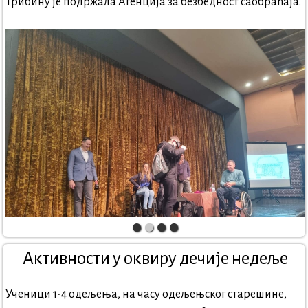
Трибину је подржала Агенциja за безбедност саобраћаја.
Активности у оквиру дечије недеље
Ученици 1-4 одељења, на часу одељењског старешине,