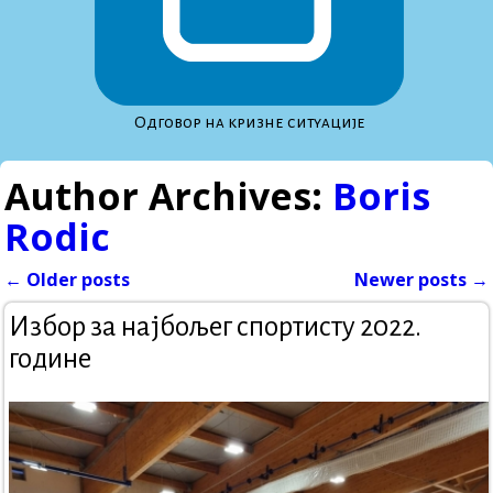
Одговор на кризне ситуације
Author Archives:
Boris
Rodic
←
Older posts
Newer posts
→
Post navigation
Избор за најбољег спортисту 2022.
године